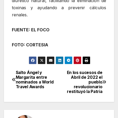
diurético natural, facilitando la eliminación de
toxinas y ayudando a prevenir cálculos
renales.
FUENTE: EL FOCO
FOTO: CORTESIA
Salto Ángel y
En los sucesos de
Navegación
Margarita entre
Abril de 2022 el
nominados a World
pueblo
de
Travel Awards
revolucionario
restituyó la Patria
entradas