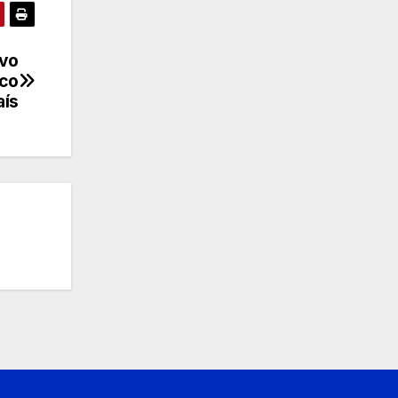
ivo
ico
aís