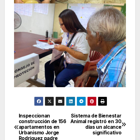
Inspeccionan
Sistema de Bienestar
Navegación
construcción de 156
Animal registró en 30
apartamentos en
días un alcance
de
Urbanismo Jorge
significativo
Rodríguez padre