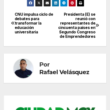
CNU impulsa ciclo de
Presidenta (E) se
Navegación
debates para
reunió con
transformar la
representantes de
de
educación
cincuenta países en
universitaria
Segundo Congreso
entradas
de Emprendedores
Por
Rafael Velásquez