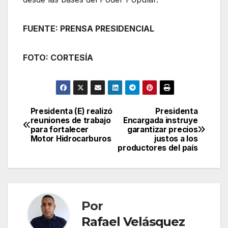
FUENTE: PRENSA PRESIDENCIAL
FOTO: CORTESÍA
Presidenta (E) realizó
Presidenta
Navegación
reuniones de trabajo
Encargada instruye
para fortalecer
garantizar precios
de
Motor Hidrocarburos
justos a los
productores del país
entradas
Por
Rafael Velásquez