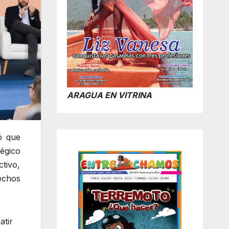
ARAGUA EN VITRINA
ó que
tégico
tivo,
echos
atir