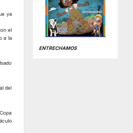
ue ya
con el
o a la
ENTRECHAMOS
ulsado
al del
a Copa
áculo