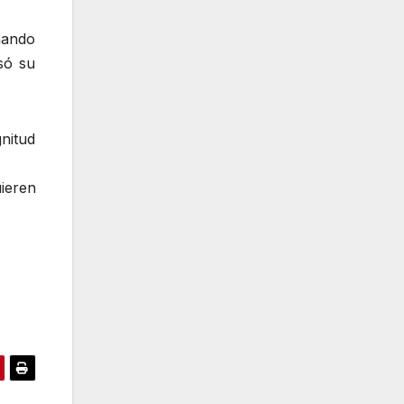
nando
só su
nitud
ieren