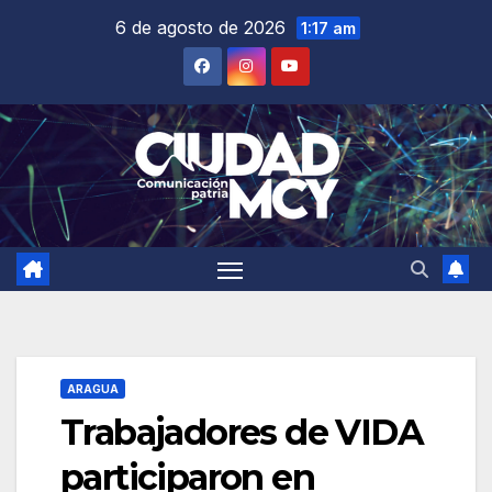
Saltar
6 de agosto de 2026
1:17 am
al
contenido
ARAGUA
Trabajadores de VIDA
participaron en