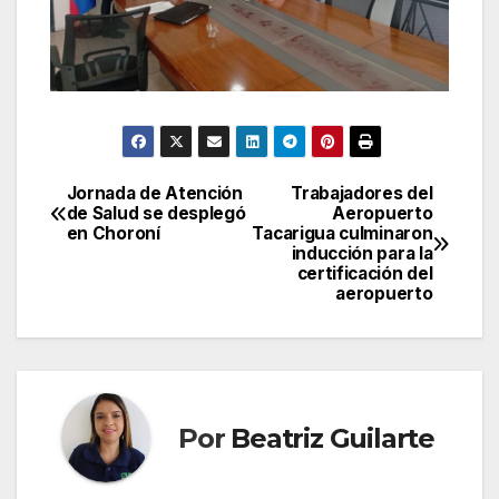
Jornada de Atención
Trabajadores del
Navegación
de Salud se desplegó
Aeropuerto
en Choroní
Tacarigua culminaron
de
inducción para la
certificación del
entradas
aeropuerto
Por
Beatriz Guilarte