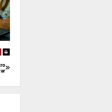
tro
var