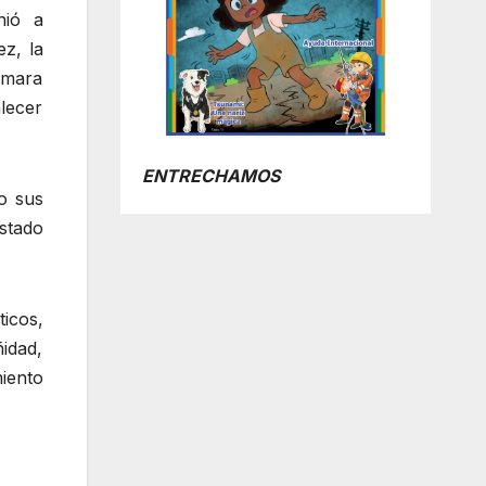
nió a
ez, la
ámara
lecer
ENTRECHAMOS
o sus
estado
ticos,
idad,
iento