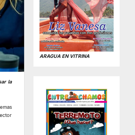
ARAGUA EN VITRINA
ar la
temas
ector