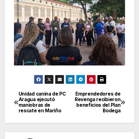
Unidad canina de PC
Emprendedores de
Navegación
Aragua ejecutó
Revenga recibieron
maniobras de
beneficios del Plan
de
rescate en Mariño
Bodega
entradas