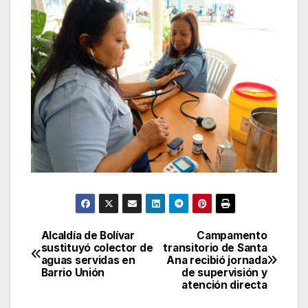
Alcaldía de Bolívar
Campamento
Navegación
sustituyó colector de
transitorio de Santa
aguas servidas en
Ana recibió jornada
de
Barrio Unión
de supervisión y
atención directa
entradas