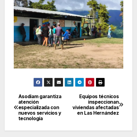
Asodiam garantiza
Equipos técnicos
Navegación
atención
inspeccionan
especializada con
viviendas afectadas
de
nuevos servicios y
en Las Hernández
tecnología
entradas