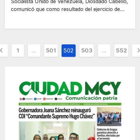
Socialista Unido de Venezuela, Diosdado Cabello,
comunicó que como resultado del ejercicio de…
osts
1
…
501
502
503
…
552
agination