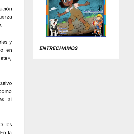
ución
Fuerza
o.
ales y
ENTRECHAMOS
do en
ate»,
cutivo
 como
as al
ra los
En la