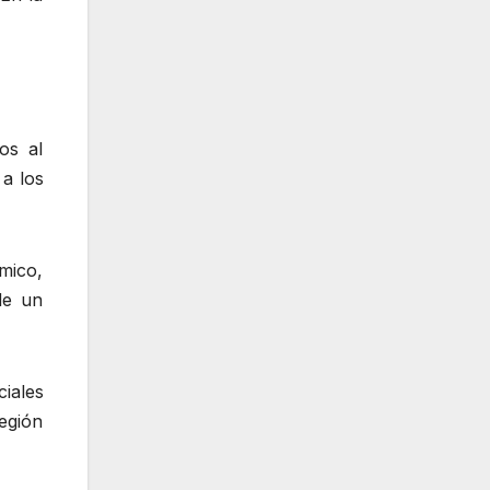
os al
a los
émico,
de un
ciales
región