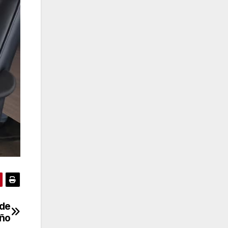
 de
iño