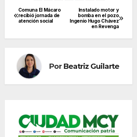
Comuna El Mácaro
Instalado motor y
Navegación
recibió jornada de
bomba en el pozo
atención social
Ingenio Hugo Chávez
de
en Revenga
entradas
Por
Beatriz Guilarte