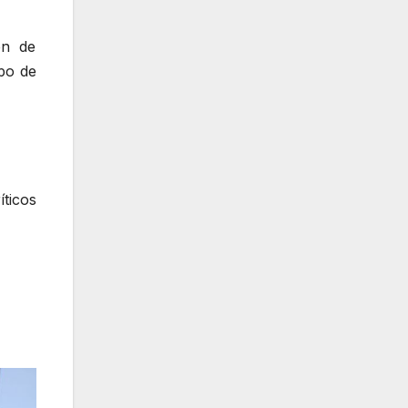
én de
po de
íticos