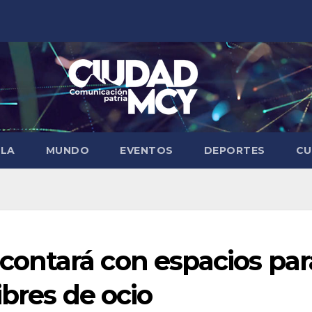
ELA
MUNDO
EVENTOS
DEPORTES
CU
ontará con espacios par
ibres de ocio