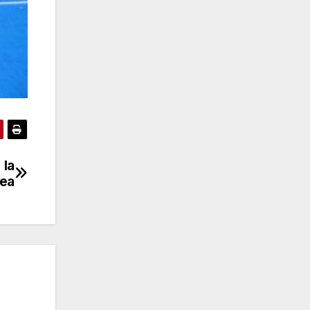
 la
rea