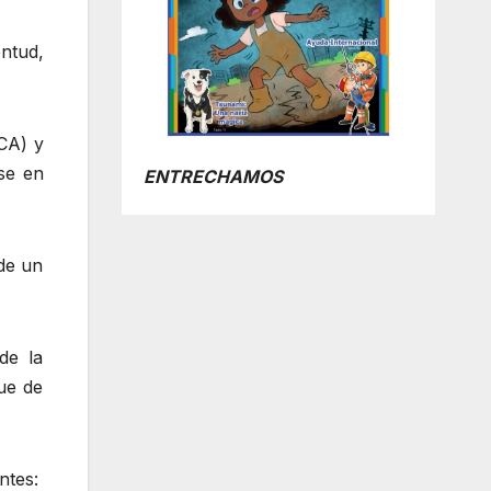
ntud,
ACA) y
se en
ENTRECHAMOS
 de un
de la
ue de
ntes: