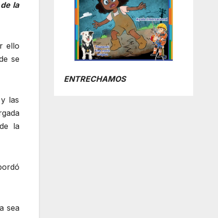
de la
r ello
de se
ENTRECHAMOS
y las
rgada
de la
abordó
va sea