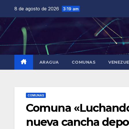
Saltar
8 de agosto de 2026
3:19 am
al
contenido
ARAGUA
COMUNAS
VENEZU
COMUNAS
Comuna «Luchando 
nueva cancha depor