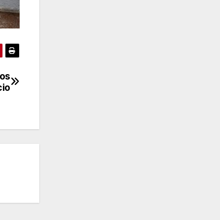
ios
cio