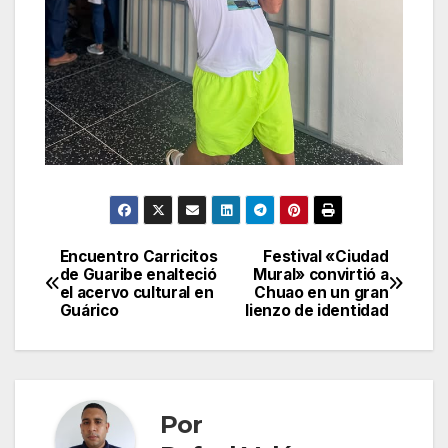
Encuentro Carricitos
Festival «Ciudad
Navegación
de Guaribe enalteció
Mural» convirtió a
el acervo cultural en
Chuao en un gran
de
Guárico
lienzo de identidad
entradas
Por