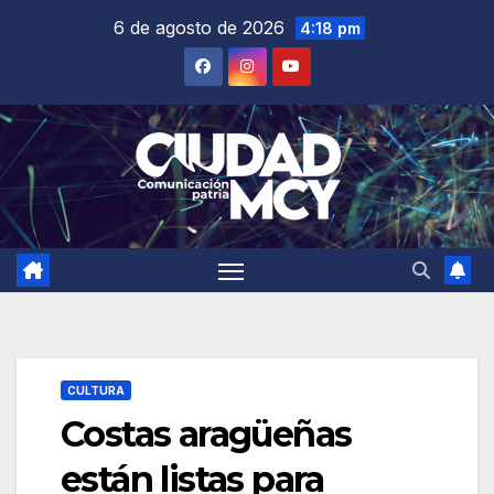
Saltar
6 de agosto de 2026
4:18 pm
al
contenido
CULTURA
Costas aragüeñas
están listas para