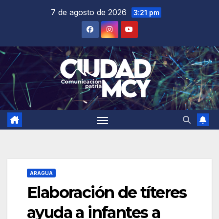
Saltar
7 de agosto de 2026
3:21 pm
al
contenido
ARAGUA
Elaboración de títeres
ayuda a infantes a