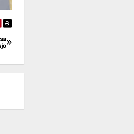
esa
ajo