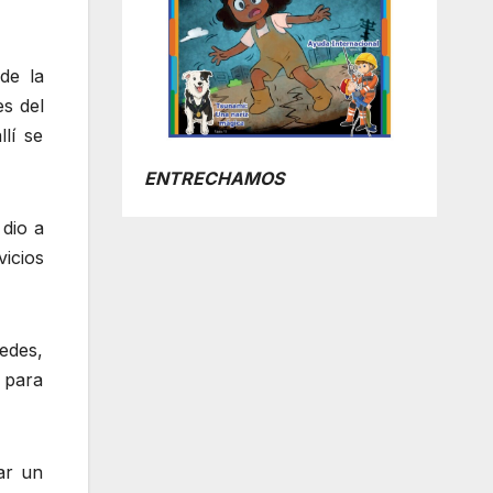
de la
s del
lí se
ENTRECHAMOS
 dio a
icios
edes,
 para
ar un