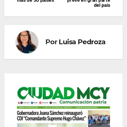
más de 30 países
prevé en gran parte
de
del país
entradas
Por
Luisa Pedroza