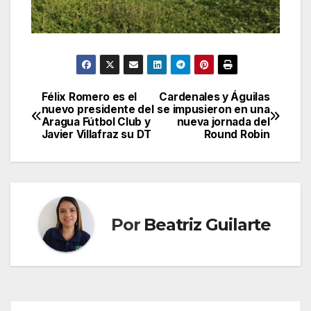
Félix Romero es el
Cardenales y Águilas
Navegación
nuevo presidente del
se impusieron en una
Aragua Fútbol Club y
nueva jornada del
de
Javier Villafraz su DT
Round Robin
entradas
Por
Beatriz Guilarte