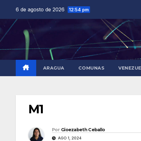
Saltar
6 de agosto de 2026
12:54 pm
al
contenido
ARAGUA
COMUNAS
VENEZU
M1
Por
Gioezabeth Ceballo
AGO 1, 2024