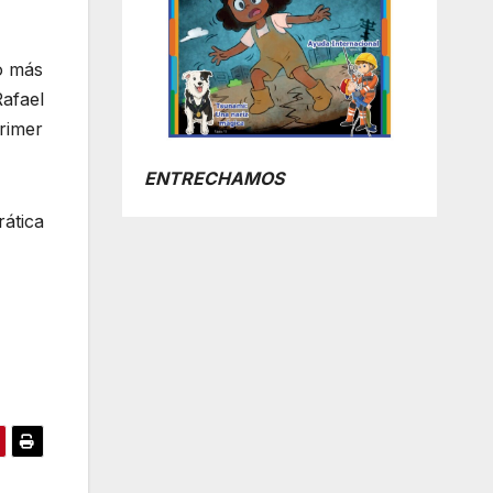
to más
afael
rimer
ENTRECHAMOS
ática