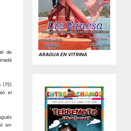
al de
ARAGUA EN VITRINA
anadá
 (75)
ió el
ugués
ó sin