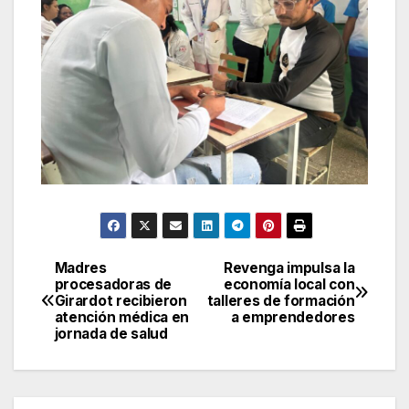
Madres
Revenga impulsa la
Navegación
procesadoras de
economía local con
Girardot recibieron
talleres de formación
de
atención médica en
a emprendedores
jornada de salud
entradas