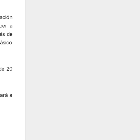
ación
cer a
ás de
ásico
de 20
rará a