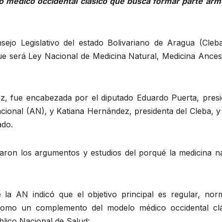
o médico occidental clásico que busca formar parte arm
nsejo Legislativo del estado Bolivariano de Aragua (Cleba
que será Ley Nacional de Medicina Natural, Medicina Ances
z, fue encabezada por el diputado Eduardo Puerta, presi
ional (AN), y Katiana Hernández, presidenta del Cleba, y 
ado.
earon los argumentos y estudios del porqué la medicina na
 la AN indicó que el objetivo principal es regular, nor
 como un complemento del modelo médico occidental clá
lico Nacional de Salud: