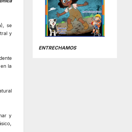
ónica
), se
tral y
ENTRECHAMOS
dente
en la
tural
mar y
sico,