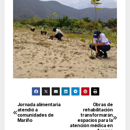
Jornada alimentaria
Obras de
Navegación
atendió a
rehabilitación
comunidades de
transformarán
de
Mariño
espacios para la
atención médica en