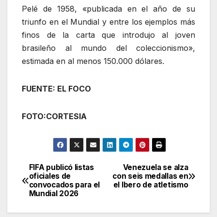
Pelé de 1958, «publicada en el año de su
triunfo en el Mundial y entre los ejemplos más
finos de la carta que introdujo al joven
brasileño al mundo del coleccionismo»,
estimada en al menos 150.000 dólares.
FUENTE: EL FOCO
FOTO:CORTESIA
FIFA publicó listas
Venezuela se alza
Navegación
oficiales de
con seis medallas en
convocados para el
el Ibero de atletismo
de
Mundial 2026
entradas