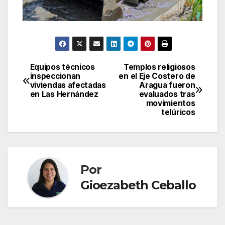
Equipos técnicos
Templos religiosos
Navegación
inspeccionan
en el Eje Costero de
viviendas afectadas
Aragua fueron
de
en Las Hernández
evaluados tras
movimientos
entradas
telúricos
Por
Gioezabeth Ceballo