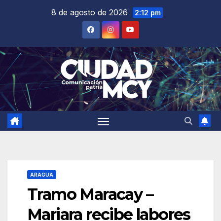
Saltar
8 de agosto de 2026
2:12 pm
al
contenido
ARAGUA
Tramo Maracay –
Mariara recibe labores