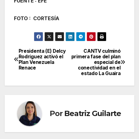
FUENTE : EFE
FOTO : CORTESÍA
Presidenta (E) Delcy
CANTV culminó
Navegación
Rodríguez activó el
primera fase del plan
Plan Venezuela
especial de
de
Renace
conectividad en el
estado La Guaira
entradas
Por
Beatriz Guilarte