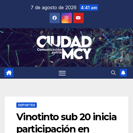
Saltar
7 de agosto de 2026
4:41 am
al
contenido
DEPORTES
Vinotinto sub 20 inicia
participación en