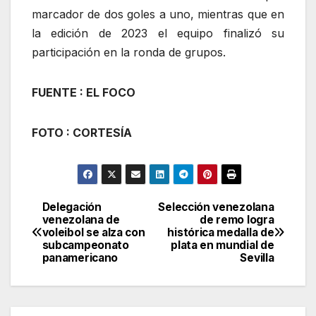
marcador de dos goles a uno, mientras que en
la edición de 2023 el equipo finalizó su
participación en la ronda de grupos.
FUENTE : EL FOCO
FOTO : CORTESÍA
Delegación
Selección venezolana
Navegación
venezolana de
de remo logra
voleibol se alza con
histórica medalla de
de
subcampeonato
plata en mundial de
panamericano
Sevilla
entradas