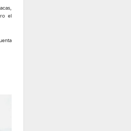
acas,
ro el
uenta