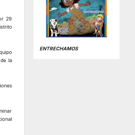
or 29
strito
ENTRECHAMOS
quipo
de la
iones
minar
ional