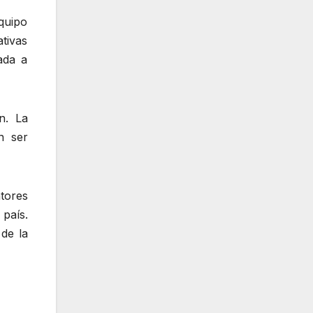
quipo
ativas
ada a
n. La
n ser
tores
país.
 de la