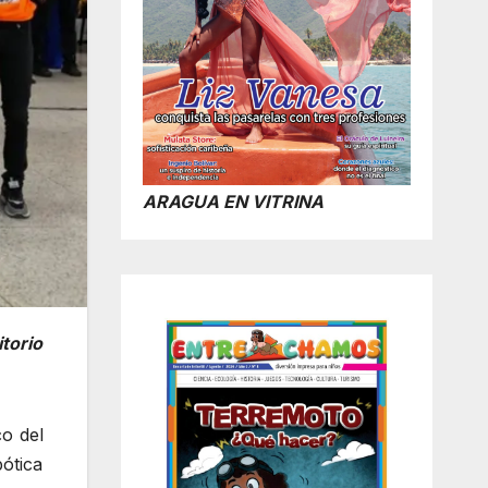
ARAGUA EN VITRINA
itorio
co del
ótica