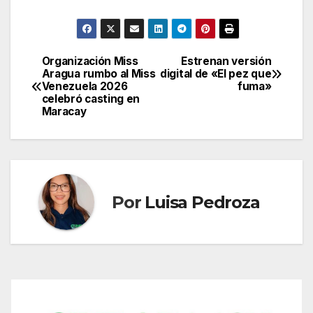
Organización Miss
Estrenan versión
Navegación
Aragua rumbo al Miss
digital de «El pez que
Venezuela 2026
fuma»
de
celebró casting en
Maracay
entradas
Por
Luisa Pedroza