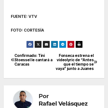
FUENTE: VTV
FOTO: CORTESÍA
Confirmado: Tini
Fonseca estrena el
Navegación
Stoessel le cantará a
videolyric de “Antes
Caracas
que el tiempo se
de
vaya” junto a Juanes
entradas
Por
Rafael Velásquez