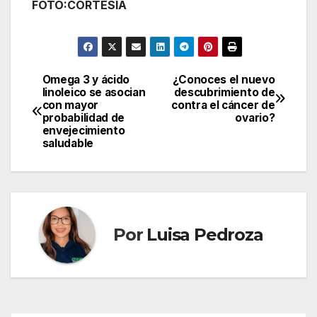
FOTO:CORTESIA
Omega 3 y ácido
¿Conoces el nuevo
Navegación
linoleico se asocian
descubrimiento de
con mayor
contra el cáncer de
de
probabilidad de
ovario?
envejecimiento
entradas
saludable
Por
Luisa Pedroza