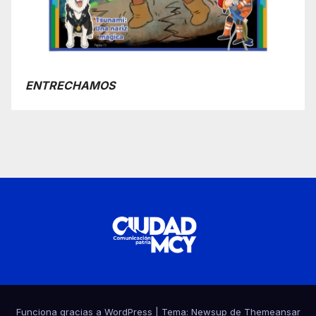
ENTRECHAMOS
Funciona gracias a WordPress
|
Tema:
Newsup
de
Themeansar