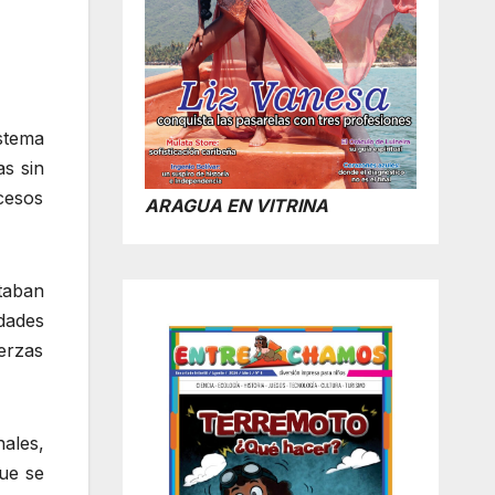
stema
as sin
cesos
ARAGUA EN VITRINA
taban
dades
erzas
ales,
que se