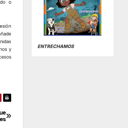
ado o
esión
 añade
nidas
ENTRECHAMOS
nos y
cesos
que
les