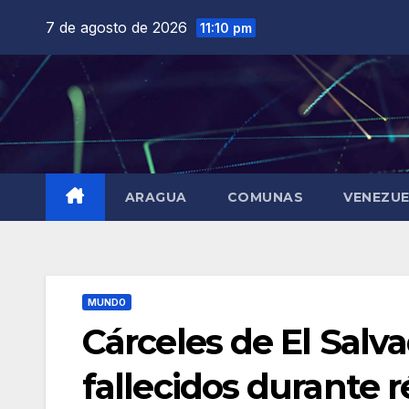
Saltar
7 de agosto de 2026
11:10 pm
al
contenido
ARAGUA
COMUNAS
VENEZU
MUNDO
Cárceles de El Salv
fallecidos durante