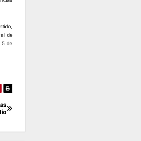
ncias
ntido,
val de
 5 de
las
lio