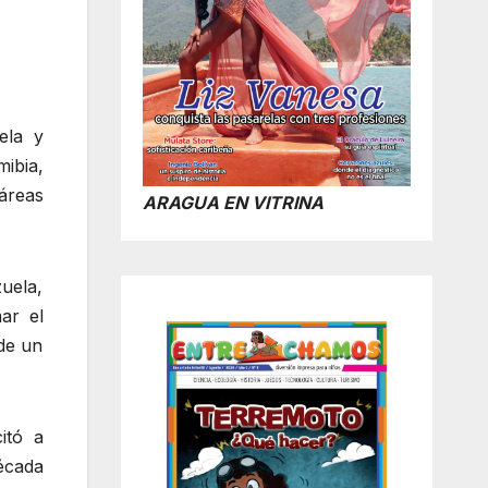
ela y
ibia,
áreas
ARAGUA EN VITRINA
zuela,
ar el
 de un
itó a
écada