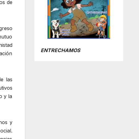
ios de
greso
 mutuo
istad
ENTRECHAMOS
ación
e las
utivos
o y la
anos y
cial.