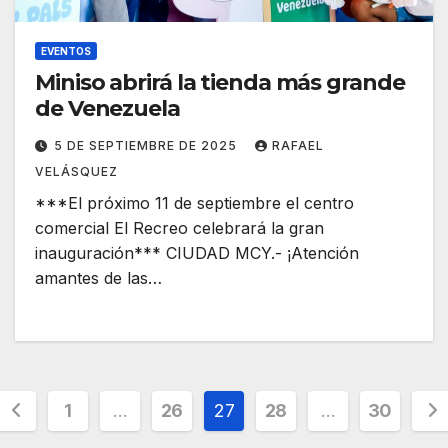
EVENTOS
Miniso abrirá la tienda más grande
de Venezuela
5 DE SEPTIEMBRE DE 2025
RAFAEL
VELÁSQUEZ
***El próximo 11 de septiembre el centro
comercial El Recreo celebrará la gran
inauguración*** CIUDAD MCY.- ¡Atención
amantes de las…
Posts
1
…
26
27
28
…
30