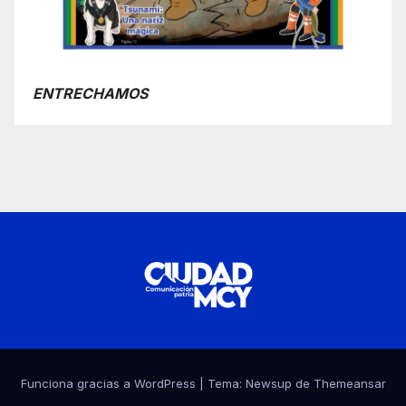
ENTRECHAMOS
Funciona gracias a WordPress
|
Tema:
Newsup
de
Themeansar