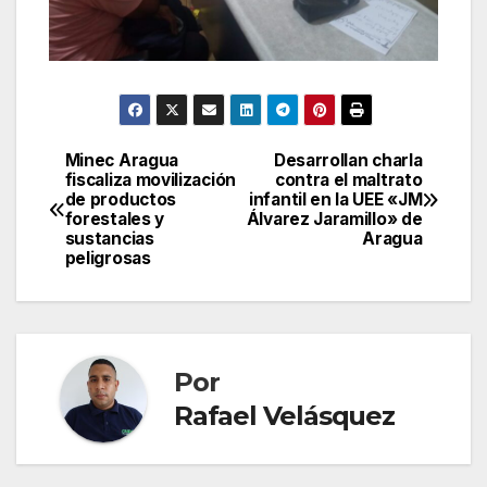
Minec Aragua
Desarrollan charla
Navegación
fiscaliza movilización
contra el maltrato
de productos
infantil en la UEE «JM
de
forestales y
Álvarez Jaramillo» de
sustancias
Aragua
entradas
peligrosas
Por
Rafael Velásquez