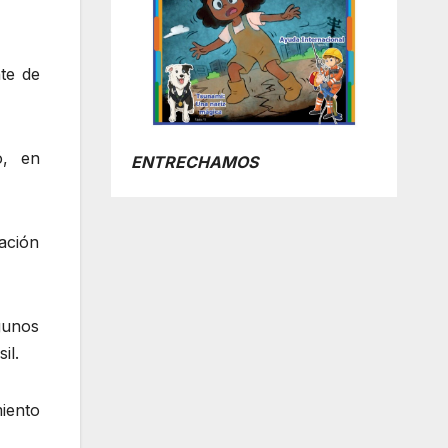
te de
ó, en
ENTRECHAMOS
ración
gunos
il.
iento