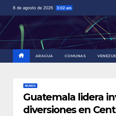
Saltar
8 de agosto de 2026
3:02 am
al
contenido
ARAGUA
COMUNAS
VENEZU
MUNDO
Guatemala lidera in
diversiones en Cen