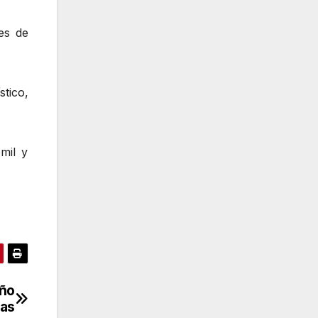
es de
tico,
mil y
eño
as