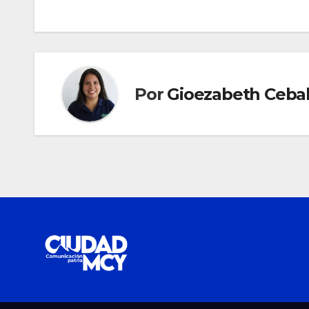
de
entradas
Por
Gioezabeth Cebal