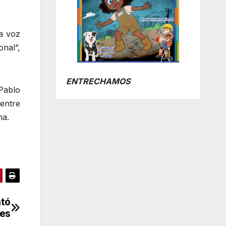
a voz
nal”,
ENTRECHAMOS
Pablo
entre
na.
ntó
des