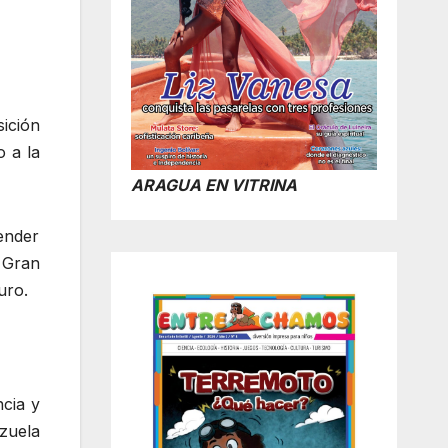
sición
 a la
ARAGUA EN VITRINA
fender
 Gran
uro.
ncia y
zuela