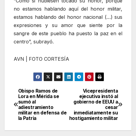
“Como si hubiesen tocado su honor, porque
no estamos hablando aquí del honor militar,
estamos hablando del honor nacional (…) sus
expresiones y su amor que siente por la
sangre de este pueblo ha puesto la paz en el
centro”, subrayó.
AVN | FOTO CORTESÍA
Obispo Ramos de
Vicepresidenta
Navegación
Lora en Mérida se
ejecutiva instó al
sumó al
gobierno de EEUU a
de
adiestramiento
cesar
militar en defensa de
inmediatamente su
entradas
la Patria
hostigamiento militar