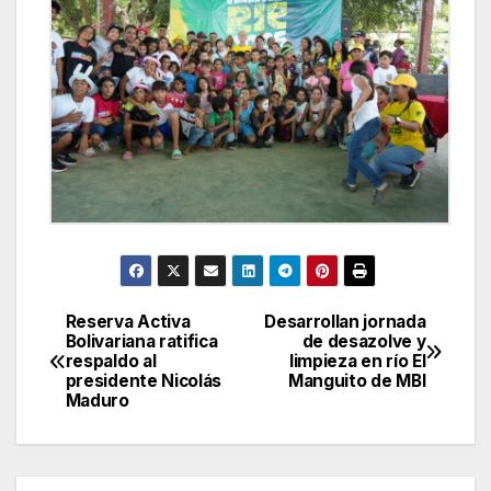
Reserva Activa
Desarrollan jornada
Navegación
Bolivariana ratifica
de desazolve y
respaldo al
limpieza en río El
de
presidente Nicolás
Manguito de MBI
Maduro
entradas