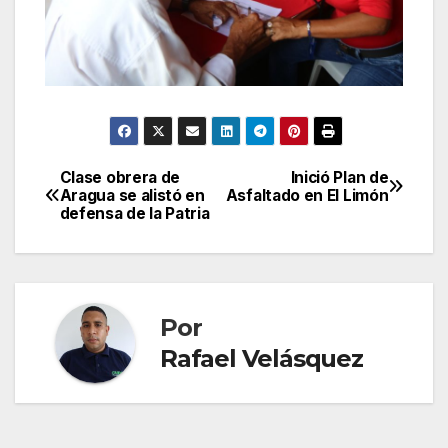
Clase obrera de
Inició Plan de
Navegación
Aragua se alistó en
Asfaltado en El Limón
defensa de la Patria
de
entradas
Por
Rafael Velásquez