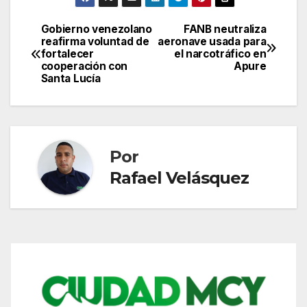
Gobierno venezolano
FANB neutraliza
Navegación
reafirma voluntad de
aeronave usada para
fortalecer
el narcotráfico en
de
cooperación con
Apure
Santa Lucía
entradas
Por
Rafael Velásquez