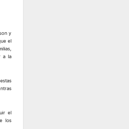
son y
que el
ilias,
 a la
estas
entras
ir el
e los