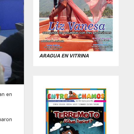
ARAGUA EN VITRINA
ran en
paron