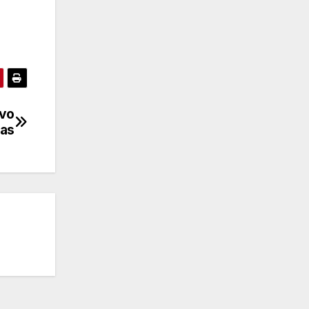
evo
ias