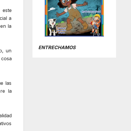
 este
ial a
en la
ENTRECHAMOS
o, un
 cosa
e las
re la
alidad
tivos