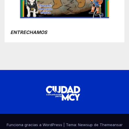
ENTRECHAMOS
Funciona gracias a WordPress
|
Tema:
Newsup
de
Themeansar