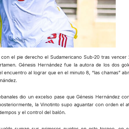
 con el pie derecho el Sudamericano Sub-20 tras vencer 
ertamen. Génesis Hernández fue la autora de los dos gol
l encuentro al lograr que en el minuto 8, “las chamas” ab
rnández.
Rebanales dio un excelso pase que Génesis Hernández con
osteriormente, la Vinotinto supo aguantar con orden el a
iempos y el control del balón.
 Hualde suman sus primeros puntos en este torneo, en e