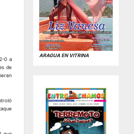
ARAGUA EN VITRINA
2-0 a
es de
rieran
troló
taque
l que